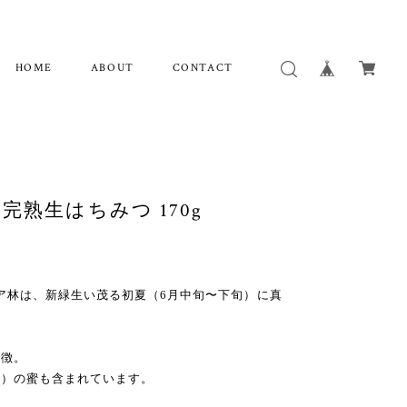
HOME
ABOUT
CONTACT
完熟生はちみつ 170g
シア林は、新緑生い茂る初夏（6月中旬〜下旬）に真
特徴。
リ）の蜜も含まれています。